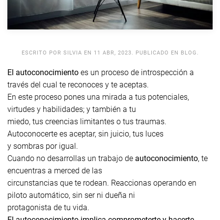
ESCRITO POR
SILVIA
EN
11 ABR, 2023
. PUBLICADO EN
BLOG
.
El autoconocimiento
es un proceso de introspección a
través del cual te reconoces y te aceptas.
En este proceso pones una mirada a tus potenciales,
virtudes y habilidades; y también a tu
miedo, tus creencias limitantes o tus traumas.
Autoconocerte es aceptar, sin juicio, tus luces
y sombras por igual.
Cuando no desarrollas un trabajo de
autoconocimiento
, te
encuentras a merced de las
circunstancias que te rodean. Reaccionas operando en
piloto automático, sin ser ni dueña ni
protagonista de tu vida.
El autoconocimiento implica comprometerte y hacerte